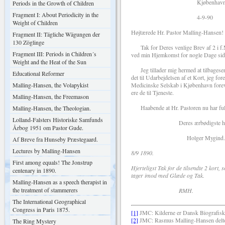
Kjøbenhav
Periods in the Growth of Children
Fragment I: About Periodicity in the
4-9-90
Weight of Children
Højtærede Hr. Pastor Malling-Hansen!
Fragment II: Tägliche Wägungen der
130 Zöglinge
Tak for Deres venlige Brev af 2 i f.M.,
Fragment III: Periods in Children´s
ved min Hjemkomst for nogle Dage sid
Weight and the Heat of the Sun
Jeg tillader mig hermed at tilbagesend
Educational Reformer
det til Udarbejdelsen af et Kort, jeg f
Malling-Hansen, the Volapykist
Medicinske Selskab i Kjøbenhavn forevis
ere de til Tjeneste.
Malling-Hansen, the Freemason
Haabende at Hr. Pastoren nu har fuld
Malling-Hansen, the Theologian.
Lolland-Falsters Historiske Samfunds
Deres ærbødigste hen
Årbog 1951 om Pastor Gude.
Holger Mygind.
Af Breve fra Hunseby Præstegaard.
Lectures by Malling-Hansen
8/9 1890.
First among equals! The Jonstrup
Hjerteligst Tak for de tilsendte 2 kort, 
centenary in 1890.
tager imod med Glæde og Tak.
Malling-Hansen as a speech therapist in
the treatment of stammerers
RMH.
The International Geographical
Congress in Paris 1875.
[1]
JMC: Kilderne er Dansk Biografisk
[2]
JMC: Rasmus Malling-Hansen deltog 
The Ring Mystery