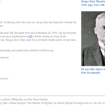
n
Holger Peter Theodo
1928, lege, Foto: DK
 hvilket jeg først besvarer nu, da jeg ikke har faaet det i Hænde før
en.
e med Tak det laante kort med Statistiken fra 1850. Jeg har benyttet
oreviste paa Lægekongressen
[2]
i Berlin samme en Kopi af det
te. Begge disse følge med, hvis Institutet skulde ønske at ejen dem,
stændig genvundet Deres Helbred forbliver jeg
givne
En noe eldre utgave 
Foto fra internett.
som Inst.
 Lexikon; Wikipedia; og Den Store Danske.
ikke i denne kongres. Det faktum, at Mygind var dansk delegat til kongressen er i sig selv e