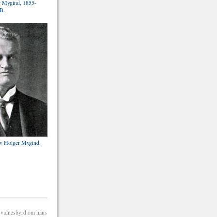
r Mygind, 1855-
B.
av Holger Mygind.
t vidnesbyrd om hans