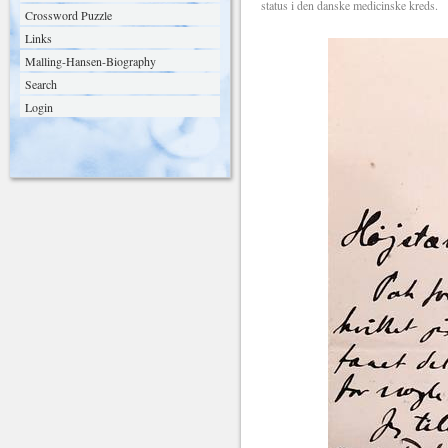
status i den danske medicinske kreds.
Crossword Puzzle
Links
Malling-Hansen-Biography
Search
Login