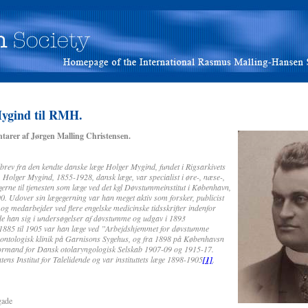
Mygind til RMH.
tarer af Jørgen Malling Christensen.
brev fra den kendte danske læge Holger Mygind, fundet i Rigsarkivets
Holger Mygind, 1855-1928, dansk læge, var specialist i øre-, næse-,
rne til tjenesten som læge ved det kgl Døvstummeinstitut i København,
. Udover sin lægegerning var han meget aktiv som forsker, publicist
g medarbejder ved flere engelske medicinske tidsskrifter indenfor
e han sig i undersøgelser af døvstumme og udgav i 1893
885 til 1905 var han læge ved ”Arbejdshjemmet for døvstumme
 ontologisk klinik på Garnisons Sygehus, og fra 1898 på Københavsn
rmand for Dansk otolaryngologisk Selskab 1907-09 og 1915-17.
tatens Institut for Talelidende og var instituttets læge 1898-1905
[1]
.
de