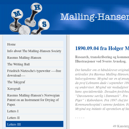
Home
1890.09.04 fra Holger 
Info about The Malling-Hansen Society
Research, transkribering og kommen
Rasmus Malling-Hansen
Illustrasjoner ved Sverre Avnskog.
The Writing Ball
Det handler om et håndskrevet original
Friedrich Nietzsche's typewriter ----free
arkivalier fra Rasmus Malling-Hansen. 
download----
halssygdomme. Mygind var en af ansøge
The Takygraf
da prof Lehmann døde i september 1890
og underviser. Mygind var medudgiver o
Xerografi
hans specialområde. Desuden fordybed
Rasmus Malling-Hansen’s Norwegian
”Døvstumme særlig i Danmark”. Fra 1
Patent on an Instrument for Drying of
Piger” i København. Fra 1897 chef for
Paper.
Kommunehospital i samme funktion. Fo
Mygind tog initiativ til oprettelsen af S
Letters I
- - - - -
Letters II
Letters III
49 Kanslerga