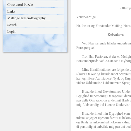
Crossword Puzzle
Otterup d.10/9
Links
Velærværdige
Malling-Hansen-Biography
Search
Hr. Pastor og Forstander Malling-Hans
Login
København.
Ved Nærværende tillader undertegned
Forespørgsel:
Tror Hrr. Pastoren, at der er Mulighe
Forstanderplads ved Anstalten i Nybor
Mine Kvalifikationer ere følgende: Je
Skoler i 8 Aar og blandt andet bestyre
har jeg i flere Aar studeret Tysk og Eng
videre Uddannelse i sidstnævnte Sprog
Hvad derimod Døvstummes Undervisnin
Lejlighed til personlig Deltagelse i de
paa dette Omraade, og er det mit Haab o
mig fuldstændig ind i denne Undervis
Hvad derimod min Dygtighed som Leder 
udtale, at jeg er ligesom ført til at be
og Bestyrervirksomhed noksom vidne, li
til personlig at anbefale mig paa det bed