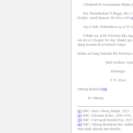
I Henhold til ovenstaaende tillader j
Hrr. Skoledirektør N.Bagge, Hrr. Un
Dr.phil. Adolf Hansen, Hrr Provst Fog
Jeg er født i København og er 30 Aa
I Haab om, at Hr. Pastoren ikke tager 
om der er Udsigter for mig, tillader jeg
aldrig komme til at fortryde Valget.
Endnu en Gang bedende Hrr Pastoren 
Med særdeles Agtel
Ærbødigst
F. N. Fürst.
Otterup Realskole
[4]
Pr. Otterup.
[1]
JMC: Niels Viborg Müller, 1823 - 1
[2]
JMC: Christian Keller, 1858-1934, 
[3]
JMC: Carl Jacob Henrik Fog, 1823
[4]
JMC: Otterup Realskole blev etablere
men afgik allerede året derefter.