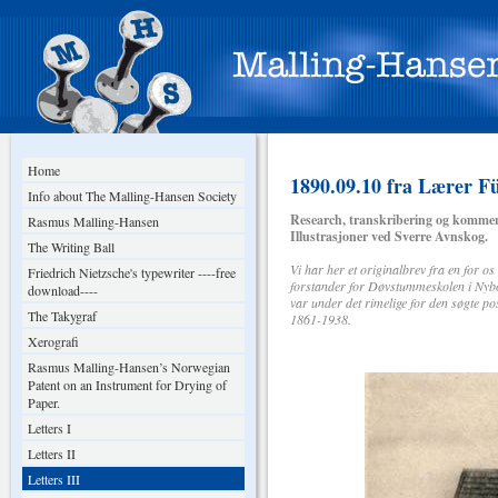
Home
1890.09.10 fra Lærer Fü
Info about The Malling-Hansen Society
Research, transkribering og kommen
Rasmus Malling-Hansen
Illustrasjoner ved Sverre Avnskog.
The Writing Ball
Vi har her et originalbrev fra en for 
Friedrich Nietzsche's typewriter ----free
forstander for Døvstummeskolen i Nybor
download----
var under det rimelige for den søgte 
The Takygraf
1861-1938.
Xerografi
Rasmus Malling-Hansen’s Norwegian
Patent on an Instrument for Drying of
Paper.
Letters I
Letters II
Letters III