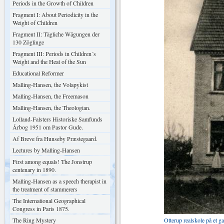
Periods in the Growth of Children
Fragment I: About Periodicity in the
Weight of Children
Fragment II: Tägliche Wägungen der
130 Zöglinge
Fragment III: Periods in Children´s
Weight and the Heat of the Sun
Educational Reformer
Malling-Hansen, the Volapykist
Malling-Hansen, the Freemason
Malling-Hansen, the Theologian.
Lolland-Falsters Historiske Samfunds
Årbog 1951 om Pastor Gude.
Af Breve fra Hunseby Præstegaard.
Lectures by Malling-Hansen
First among equals! The Jonstrup
centenary in 1890.
Malling-Hansen as a speech therapist in
the treatment of stammerers
The International Geographical
Congress in Paris 1875.
The Ring Mystery
Otterup realskole på et ga