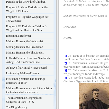
I Henhold til Udtalelse i dag fra Hr.
Periods in the Growth of Children
da vil sende mig i Löbet af otte Dage et
Fragment I: About Periodicity in the
Weight of Children
Samme Opfordring er bleven rettet til - 
Fragment II: Tägliche Wägungen der
130 Zöglinge
Fragment III: Periods in Children´s
Deres ærb.
Weight and the Heat of the Sun
Educational Reformer
H.MH.
Malling-Hansen, the Volapykist
Malling-Hansen, the Freemason
Malling-Hansen, the Theologian.
[1]
CB: Dette er os bekendt det allersidst
Lolland-Falsters Historiske Samfunds
kandidaterne. Det fremgår nederst, at d
Årbog 1951 om Pastor Gude.
[2]
CB: Salmonsens Leksikon: Holger My
øresygdomme). Grundlæggende arbejde
Af Breve fra Hunseby Præstegaard.
[3]
CB: Salmonsens Leksikon: A. F. As
Lectures by Malling-Hansen
ivrigt af forsorgen for de åndssvage.
[4]
CB: Gordon Norrie født 1855. (alts
First among equals! The Jonstrup
Garnisons Sygehus Øjenklinik 1894 – 19
centenary in 1890.
Malling-Hansen as a speech therapist in
the treatment of stammerers
The International Geographical
Congress in Paris 1875.
The Ring Mystery