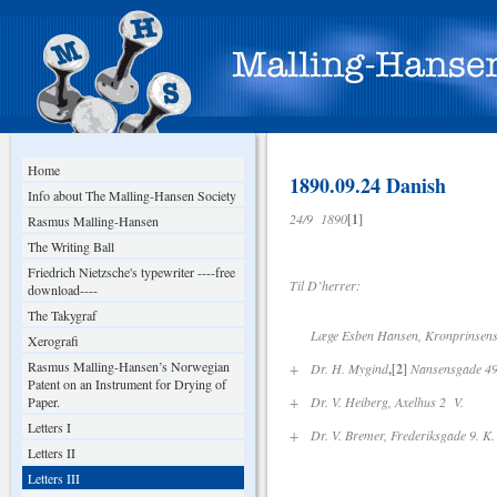
Home
1890.09.24 Danish
Info about The Malling-Hansen Society
24/9 1890
[1]
Rasmus Malling-Hansen
The Writing Ball
Friedrich Nietzsche's typewriter ----free
Til D’herrer:
download----
The Takygraf
Læge Esben Hansen, Kronprinsensga
Xerografi
Rasmus Malling-Hansen’s Norwegian
+ Dr. H. Mygind
,[2]
Nansensgade 49
Patent on an Instrument for Drying of
Paper.
+ Dr. V. Heiberg, Axelhus 2 V.
Letters I
+ Dr. V. Bremer, Frederiksgade 9. K.
Letters II
Letters III