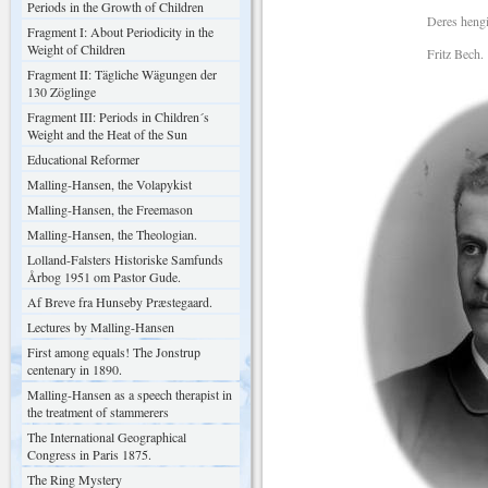
Periods in the Growth of Children
Deres hengiv
Fragment I: About Periodicity in the
Weight of Children
Fritz Bech.
Fragment II: Tägliche Wägungen der
130 Zöglinge
Fragment III: Periods in Children´s
Weight and the Heat of the Sun
Educational Reformer
Malling-Hansen, the Volapykist
Malling-Hansen, the Freemason
Malling-Hansen, the Theologian.
Lolland-Falsters Historiske Samfunds
Årbog 1951 om Pastor Gude.
Af Breve fra Hunseby Præstegaard.
Lectures by Malling-Hansen
First among equals! The Jonstrup
centenary in 1890.
Malling-Hansen as a speech therapist in
the treatment of stammerers
The International Geographical
Congress in Paris 1875.
The Ring Mystery