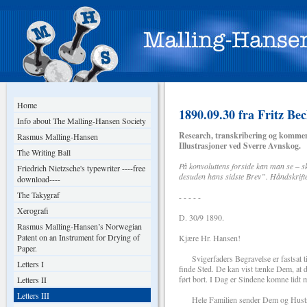
Home
1890.09.30 fra Fritz Be
Info about The Malling-Hansen Society
Research, transkribering og kommen
Rasmus Malling-Hansen
Illustrasjoner ved Sverre Avnskog.
The Writing Ball
På konvoluttens forside kan man se – 
Friedrich Nietzsche's typewriter ----free
desuden hans sidste Brev”. Håndskrifte
download----
The Takygraf
- - - - -
Xerografi
D. 30/9 1890.
Rasmus Malling-Hansen’s Norwegian
Patent on an Instrument for Drying of
Kjære Hr. Hansen!
Paper.
Svigerfaders Begravelse er fastsat til
Letters I
finde Sted. De kan vist tænke Dem, at de
ført bort. I Dag er Sindene komne lidt 
Letters II
Letters III
Hele Familien sender Dem og Hustru