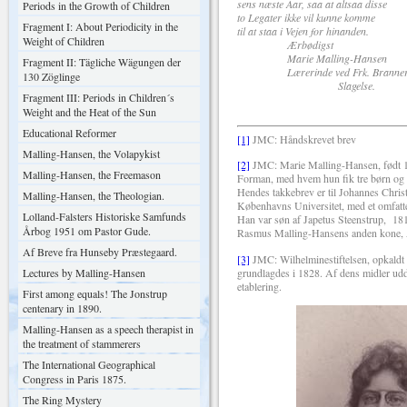
sens næste Aar, saa at altsaa disse
Periods in the Growth of Children
to Legater ikke vil kunne komme
Fragment I: About Periodicity in the
til at staa i Vejen for hinanden.
Weight of Children
Ærbødigst
Marie Malling-Hansen
Fragment II: Tägliche Wägungen der
Lærerinde ved Frk. Branners
130 Zöglinge
Slagelse.
Fragment III: Periods in Children´s
Weight and the Heat of the Sun
Educational Reformer
[1]
JMC: Håndskrevet brev
Malling-Hansen, the Volapykist
[2]
JMC: Marie Malling-Hansen, født 18
Malling-Hansen, the Freemason
Forman, med hvem hun fik tre børn og
Hendes takkebrev er til Johannes Chris
Malling-Hansen, the Theologian.
Københavns Universitet, med et omfatte
Lolland-Falsters Historiske Samfunds
Han var søn af Japetus Steenstrup,
181
Årbog 1951 om Pastor Gude.
Rasmus Malling-Hansens anden kone, 
Af Breve fra Hunseby Præstegaard.
[3]
JMC: Wilhelminestiftelsen, opkaldt 
grundlagdes i 1828. Af dens midler udde
Lectures by Malling-Hansen
etablering.
First among equals! The Jonstrup
centenary in 1890.
Malling-Hansen as a speech therapist in
the treatment of stammerers
The International Geographical
Congress in Paris 1875.
The Ring Mystery