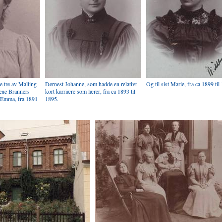
le tre av Malling-
Dernest Johanne, som hadde en relativt
Og til sist Marie, fra ca 1899 til
ene Branners
kort karriære som lærer, fra ca 1893 til
r Emma, fra 1891
1895.