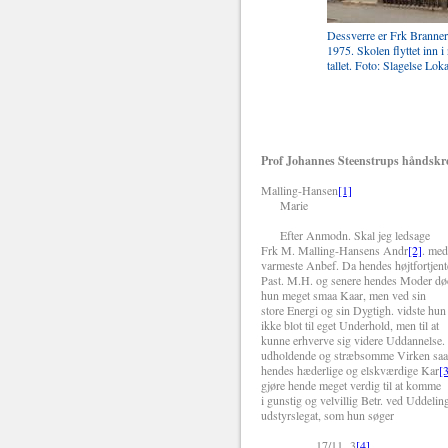
Dessverre er Frk Branners
1975. Skolen flyttet inn 
tallet. Foto: Slagelse Loka
Prof Johannes Steenstrups håndskre
Malling-Hansen
[1]
Marie
Efter Anmodn. Skal jeg ledsage
Frk M. Malling-Hansens Andr
[2]
. me
varmeste Anbef. Da hendes højtfortjent
Past. M.H. og senere hendes Moder dø
hun meget smaa Kaar, men ved sin
store Energi og sin Dygtigh. vidste hun 
ikke blot til eget Underhold, men til at
kunne erhverve sig videre Uddannelse
udholdende og stræbsomme Virken sa
hendes hæderlige og elskværdige Kar
[
gjøre hende meget verdig til at komme
i gunstig og velvillig Betr. ved Uddelin
udstyrslegat, som hun søger
17/11 3
[4]