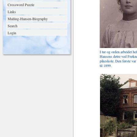
Crossword Puzzle
Links
Malling-Hansen-Biography
Search
Login
I tur og orden arbeidet he
Hansens døtre ved Frøkn
pikeskole. Den første va
til 1899.