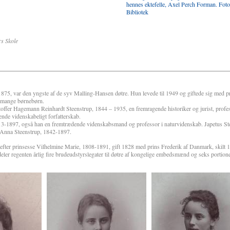
hennes ektefelle, Axel Perch Forman. Fot
Bibliotek
 Skole
75, var den yngste af de syv Malling-Hansen døtre. Hun levede til 1949 og giftede sig med 
 mange børnebørn.
toffer Hagemann Reinhardt Steenstrup, 1844 – 1935, en fremragende historiker og jurist, profe
nde videnskabeligt forfatterskab.
3-1897, også han en fremtrædende videnskabsmand og professor i naturvidenskab. Japetus Stee
Anna Steenstrup, 1842-1897.
efter prinsesse Vilhelmine Marie, 1808-1891, gift 1828 med prins Frederik af Danmark, skilt 1
ler regenten årlig fire brudeudstyrslegater til døtre af kongelige embedsmænd og seks portion