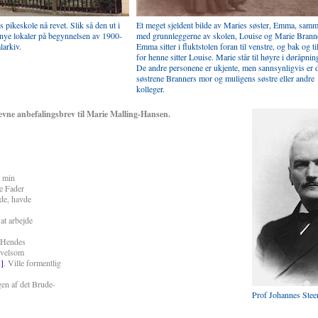
 pikeskole nå revet. Slik så den ut i
Et meget sjeldent bilde av Maries søster, Emma, sam
i nye lokaler på begynnelsen av 1900-
med grunnleggerne av skolen, Louise og Marie Branne
larkiv.
Emma sitter i fluktstolen foran til venstre, og bak og ti
for henne sitter Louise. Marie står til høyre i døråpnin
De andre personene er ukjente, men sannsynligvis er d
søstrene Branners mor og muligens søstre eller andre
kolleger.
vne anbefalingsbrev til Marie Malling-Hansen.
d min
e Fader
de, havde
at arbejde
. Hendes
avelsom
3]
. Ville formentlig
gen af det Brude-
Prof Johannes Stee