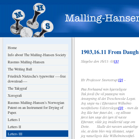
Home
1903,16.11 From Daugh
Info about The Malling-Hansen Society
Slagelse den 16/11- 03
[1]
Rasmus Malling-Hansen
The Writing Ball
Friedrich Nietzsche's typewriter ----free
Hr Professor Steenstrup!
[2]
–
download----
The Takygraf
Paa Forhaand min hjærteligste
Tak fordi De vil paategne min
Xerografi
Ansøgning til det Treschowske Legat.
Rasmus Malling-Hansen’s Norwegian
Jeg søgte nu i Efteraaret Wilhelmi-
Patent on an Instrument for Drying of
nestiftelsens Udstyrslegat
[3]
; - men da
Paper.
Jeg ikke har faaet det, - og alltsaa
først kan søge det igen til næste
Letters I
Efteraar, vilde jeg imidlertid søge om
Dette. Skulle det næsten utænkelige
Letters II
ske, at dette blev mig tilstaaet, søger
Letters III
jeg naturligvis ikke Wilhelminestiftel-