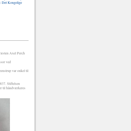
o: Det Kongelige
præsten Axel Perch
ssor ved
nstrup var onkel til
837. Stiftelsen
er til håndværkeres