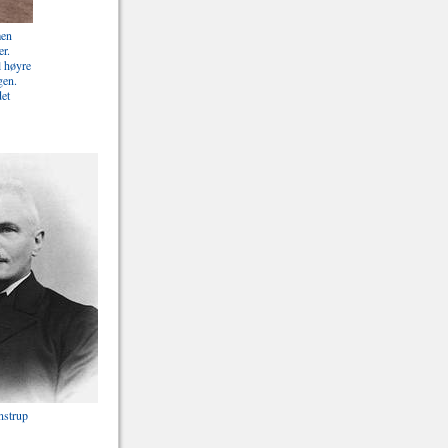
men
r.
l høyre
gen.
et
nstrup