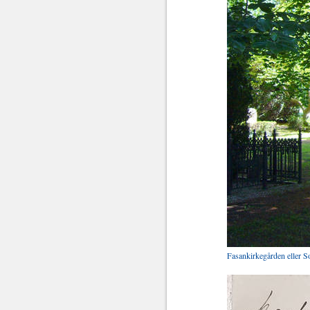
Fasankirkegården eller So