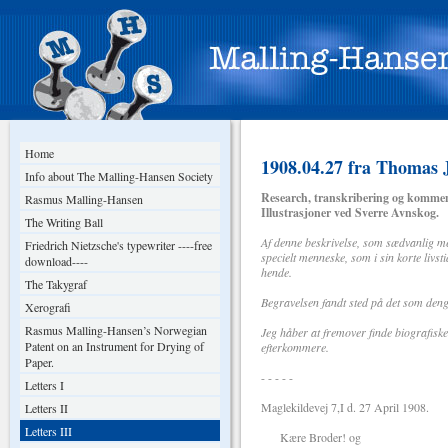
Home
1908.04.27 fra Thomas J
Info about The Malling-Hansen Society
Research, transkribering og kommen
Rasmus Malling-Hansen
Illustrasjoner ved Sverre Avnskog.
The Writing Ball
Af denne beskrivelse, som sædvanlig meg
Friedrich Nietzsche's typewriter ----free
specielt menneske, som i sin korte livs
download----
hende.
The Takygraf
Begravelsen fandt sted på det som den
Xerografi
Rasmus Malling-Hansen’s Norwegian
Jeg håber at fremover finde biografis
Patent on an Instrument for Drying of
efterkommere.
Paper.
- - - - -
Letters I
Maglekildevej 7,I d. 27 April 1908.
Letters II
Letters III
Kære Broder! og