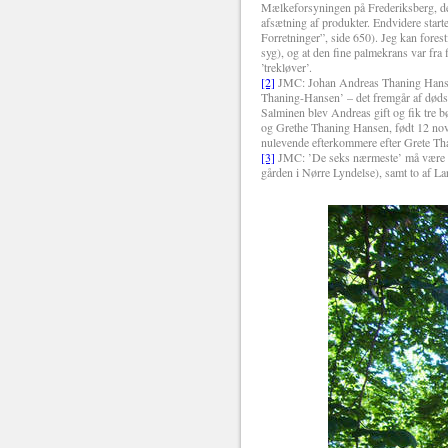
M
æ
lkeforsyningen på Frederiksberg, d
afs
æ
tning af produkter. Endvidere star
Forretninger”, side 650). Jeg kan fores
syg), og at den fine palmekrans var fra 
’trekløver’.
[2]
JMC: Johan Andreas Thaning Hansen 
Thaning-Hansen’ – det fremgår af døds
Salminen blev Andreas gift og fik tre
og Grethe Thaning Hansen, født 12 nove
nulevende efterkommere efter Grete Tha
[3]
JMC: ’De seks n
æ
rmeste’ må v
æ
re
gården i Nørre Lyndelse), samt to af La