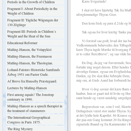
Kære Svigerinde!
Periods in the Growth of Children
Fragment I: About Periodicity in the
I skal ret have hjertelig Tak fra Mat
Weight of Children
uforglemmelige Thyras Grav.
Fragment II: Tägliche Wägungen der
Den kom frisk og pæn d.21de og ble
130 Zöglinge
Fragment III: Periods in Children´s
Tak ogsaa for hver kærlig Tanke paa o
Weight and the Heat of the Sun
Vi forstod saa godt, hvad der laa bag
Educational Reformer
Vedkommende behøvedes den Tilbagehol
Malling-Hansen, the Volapykist
kære Thyra lagde Mærke til hvergang P
er to (eller flere)Breve”, og saa vilde h
Malling-Hansen, the Freemason
En Dag, da jeg var fraværende, besøg
Malling-Hansen, the Theologian.
fortalte mig noget derom. Efter hendes
Lolland-Falsters Historiske Samfunds
alvorlige Emner, ogsaa om Evighedshaa
Årbog 1951 om Pastor Gude.
Døden, og De skal ikke bebrejde Dem, at
mig om, at Guds Aand har forberedt hen
Af Breve fra Hunseby Præstegaard.
Lectures by Malling-Hansen
Hvor vi dog savner det kære Barn mer
haaber, hun er gaaet ind til hvile og He
First among equals! The Jonstrup
ramt hende og været uendelig sørgelig
centenary in 1890.
Malling-Hansen as a speech therapist in
Begravelsen var, som I ved, Skærtorsda
the treatment of stammerers
Deltagelsen været stor under Thyras Syg
at det fyldte hele Kapellet. 86 Krans
The International Geographical
der paa een Gang kommet 20 fra Ringste
Congress in Paris 1875.
signerede Baand og fra Kammerater i R
The Ring Mystery