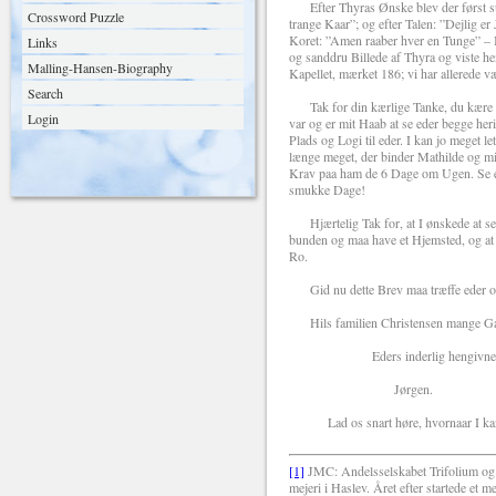
Efter Thyras Ønske blev der først sung
Crossword Puzzle
trange Kaar”; og efter Talen: ”Dejlig e
Koret: ”Amen raaber hver en Tunge” – I 
Links
og sanddru Billede af Thyra og viste hen
Malling-Hansen-Biography
Kapellet, mærket 186; vi har allerede v
Search
Tak for din kærlige Tanke, du kære B
Login
var og er mit Haab at se eder begge heri
Plads og Logi til eder. I kan jo meget l
længe meget, der binder Mathilde og m
Krav paa ham de 6 Dage om Ugen. Se e
smukke Dage!
Hjærtelig Tak for, at I ønskede at se 
bunden og maa have et Hjemsted, og at d
Ro.
Gid nu dette Brev maa træffe eder o
Hils familien Christensen mange Gange
Eders inderlig hengivne
Jørgen.
Lad os snart høre, hvornaar I kan 
[1]
JMC: Andelsselskabet Trifolium og
mejeri i Haslev. Året efter startede et m