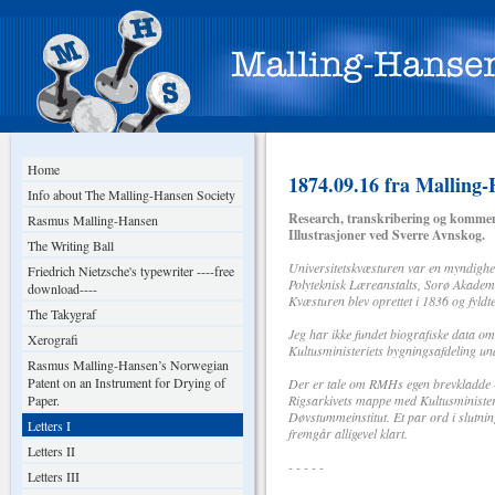
Home
1874.09.16 fra Malling-H
Info about The Malling-Hansen Society
Research, transkribering og kommen
Rasmus Malling-Hansen
Illustrasjoner ved Sverre Avnskog.
The Writing Ball
Universitetskvæsturen var en myndighe
Friedrich Nietzsche's typewriter ----free
Polyteknisk Læreanstalts, Sorø Akadem
download----
Kvæsturen blev oprettet i 1836 og fyldt
The Takygraf
Jeg har ikke fundet biografiske data o
Xerografi
Kultusministeriets bygningsafdeling un
Rasmus Malling-Hansen’s Norwegian
Patent on an Instrument for Drying of
Der er tale om RMHs egen brevkladde – 
Paper.
Rigsarkivets mappe med Kultusminister
Døvstummeinstitut. Et par ord i slutnin
Letters I
fremgår alligevel klart.
Letters II
- - - - -
Letters III