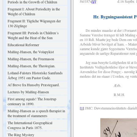
84/1874
[1]
d.16 Septbr. 
Periods in the Growth of Children
Fragment I: About Periodicity in the
Weight of Children
Hr. Bygningsassistent Pe
Fragment II: Tägliche Wägungen der
130 Zöglinge
De mindes maaske at der i Foraaret blev
Fragment III: Periods in Children´s
Samme Værelse trænger til lidt Maling 
Weight and the Heat of the Sun
en 10 Rdl. Maatte jeg bede Dem om velvi
Arbeide bliver bevilget af ham. – Maler
Educational Reformer
samme kunde gjøre Sygestuens Værelse i
Malling-Hansen, the Volapykist
angaaende de aarlige Reparationer rent 
Malling-Hansen, the Freemason
Jeg maa benytte Leiligheden til at fort
Malling-Hansen, the Theologian.
Institutets Vedligeholdelse ifjor er ble
Anvendelse for disse Penge; - navnlig
Lolland-Falsters Historiske Samfunds
medens det nu staaer i Uorden, og venter 
Årbog 1951 om Pastor Gude.
Af Breve fra Hunseby Præstegaard.
Ærb.
Lectures by Malling-Hansen
R.M.H.
First among equals! The Jonstrup
centenary in 1890.
[1]
JMC: Døvstummeinstituttets diarieb
Malling-Hansen as a speech therapist in
the treatment of stammerers
The International Geographical
Congress in Paris 1875.
The Ring Mystery