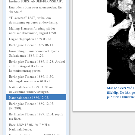
Instituts FORSTANDER-REGNSKAB".
Ettertidens dom over talemetoden: En
skandale!
“Tilskueren” 1887, artikel om
døvstumme og deres undervisning.
Malling-Hansens foredrag på det
nordiske skolemøde, august 1890.
Dags-Telegraphen 1889.03.28.
Berlingske Tidende 1889.06.11.
Innsamling til minnesmerket. Fyens
Stiftstidende 1889.11.26.
Berlingske Tidende 1889.11.28. Artikel
af Fritz August Bech om
kommissionsrapporten.
Berlingske Tidende 1889.11.30,
Malling-Hansens svar til Bech.
Nationaltidende 1889.11.30 om
Mange elever ved De
døvstumme-undervisningen.
tilfeldig. De fikk g
publisert i Illustrar
Nationaltidende 1889.12.02.
Berlingske Tidende 1889.12.02.
(Nr.280).
Berlingske Tidende 1889.12.04, replik
fra Bech.
Brev 1889.12.08. fra RMH til
Nationaltidende.