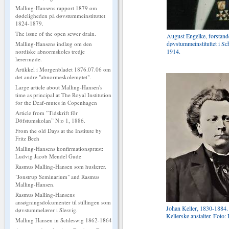
Malling-Hansens rapport 1879 om
dødeligheden på døvstummeinstituttet
1824-1879.
The issue of the open sewer drain.
August Engelke, forstand
døvstummeinstituttet i Sc
Malling-Hansens indlæg om den
1914.
nordiske abnormskoles tredje
lærermøde.
Artikkel i Morgenbladet 1876.07.06 om
det andre "abnormeskolemøtet".
Large article about Malling-Hansen's
time as principal at The Royal Institution
for the Deaf-mutes in Copenhagen
Article from ”Tidskrift för
Döfstumskolan” N:o 1, 1886.
From the old Days at the Institute by
Fritz Bech
Malling-Hansens konfirmationspræst:
Ludvig Jacob Mendel Gude
Rasmus Malling-Hansen som huslærer.
"Jonstrup Seminarium" and Rasmus
Malling-Hansen.
Rasmus Malling-Hansens
ansøgningsdokumenter til stillingen som
Johan Keller, 1830-1884. 
døvstummelærer i Slesvig.
Kellerske anstalter. Foto
Malling Hansen in Schleswig 1862-1864