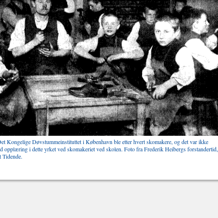
t Kongelige Døvstummeinstituttet i København ble etter hvert skomakere, og det var ikke
od opplæring i dette yrket ved skomakeriet ved skolen. Foto fra Frederik Heibergs forstandertid,
et Tidende.