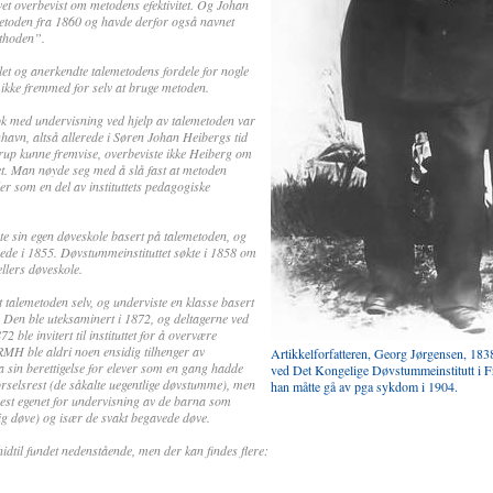
evet overbevist om metodens efektivitet. Og Johan
metoden fra 1860 og havde derfor også navnet
thoden”.
et og anerkendte talemetodens fordele for nogle
ikke fremmed for selv at bruge metoden.
 med undervisning ved hjelp av talemetoden var
nhavn, altså allerede i Søren Johan Heibergs tid
rup kunne fremvise, overbeviste ikke Heiberg om
et. Man nøyde seg med å slå fast at metoden
som en del av instituttets pedagogiske
rte sin egen døveskole basert på talemetoden, og
rede i 1855. Døvstummeinstituttet søkte i 1858 om
Kellers døveskole.
t talemetoden selv, og underviste en klasse basert
. Den ble uteksaminert i 1872, og deltagerne ved
ble invitert til instituttet for å overvære
MH ble aldri noen ensidig tilhenger av
Artikkelforfatteren, Georg Jørgensen, 183
 sin berettigelse for elever som en gang hadde
ved Det Kongelige Døvstummeinstitutt i Fre
ørselsrest (de såkalte uegentlige døvstumme), men
han måtte gå av pga sykdom i 1904.
best egenet for undervisning av de barna som
ig døve) og især de svakt begavede døve.
hidtil fundet nedenstående, men der kan findes flere: