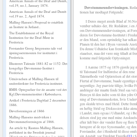
American Annals of the Deaf and Dumb,
vol.19, no.1, January 1874.
Døvstummeundervisningen.
Reda
American Annals of the Deaf and Dumb
tionen har modtaget Følgende:
vol.19 no. 2, April 1874.
I Deres meget ærede Blad af 30.No
Malling-Hansen's Proposal to establish
vember udtales der, Hr. Redaktør, i en A
an Insitute in Jutland..
om Døvstummeundervisningen, at Fors
The Establishment of the Royal
deren for Døvstumme-Institutet i Freder
Institution for the Deaf-Mute in
er den Mand, som oprindelig har udkas
Fredericia
Planen til den her i Byen værende Ansta
Forstander Georg Jørgensens tale ved
Da denne Udtalelse kan fremkalde Misf
åpningsseremonien for instituttet i
staaelser, maa det være mig tilladt at fr
Fredericia.
komme med følgende Oplysninger.
Illustreret Tidende 1881-82 nr 1152: Det
I Aarene 1875 og 1876 gjorde jeg 
kongelige Døvstumme-Institut i
til Talsmand for Indførelse af den rene
Fredericia
Talemethode ved Oplærelsen af det stor
Udnävnelsen af Malling-Hansen til
Flertal af Døvstumme, baade egentlige 
underdirektør for Fredericia-institutet.
uegentlige. Jeg paaviste tillige, hvilke F
RMH: Optegnelser for de ansatte ved det
andringer der maatte finde Sted saa vel
Kgl.Døvstummeinstitut i København.
Hensyn til den indre som til den ydre O
ning af Døvstummeskolen, hvis Underv
Artikel i Fredericia Dagblad 2 december
gen skulde trives med Held. Dette frem
1886.
en heftig Strid og Diskussion ikke alen
Døveforeningen af 1866
i Landet, men ogsaa i Udlandet, og i B
Malling-Hansens medvirken i
delsen stod jeg ene med mine Anskuelse
Døvstummeforeningen af 1866.
efter lidt blev der vundet flere og flere T
hængere af de nye Synsmaader, og den 
An article by Rasmus Malling-Hansen,
Forstander, der i Henhold til disse om
published in the Swedish journal
sin Anstalt, var Direktør Engelke
[1]
i S
”Tidskrift för Döfstumskolan ” in 1881.