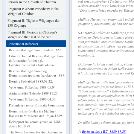
ved sine studierejser i Tyskland var bl
Periods in the Growth of Children
Kellers anstalt brugte konsekvent tale
Fragment I: About Periodicity in the
”Døvstummeskolen grundet på Taleme
Weight of Children
Malling-Hansen var pragmatisk indstill
Fragment II: Tägliche Wägungen der
grupper af døvstumme, og han var slet 
130 Zöglinge
Fragment III: Periods in Children´s
SA:
Harald Valdemar Dahlerups forsøk
Weight and the Heat of the Sun
initiert av Døvstummeinstituttet i Købe
som forstander, men resultatene Dahle
Educational Reformer
at metoden burde innføres ved Institutt
Rasmus Malling-Hansen student 1858.
kunne inngå sammen med andre metoder 
metodevalg.
Udnævnelsen af Rasmus Malling-Hansen
til forstander for det kgl.
Dahlerup forlot da instituttet og etable
Døvstummeinstitut i København.
denne ble overtatt av Johan Keller alle
Rasmus Malling-Hansen og
å få statlig støtte til 12 friplasser ved 
Kommisionsrapporten fra oktober 1889.
Herning Folkeblad 1888.09.22.
Malling-Hansen ville tydeligvis prøve u
på talemetoden fra første klasse i 1865
Vejle Amts Folkeblad 1889.05.04.
"Abnormeskolemøtet" i København i 1872 
Aarhuus Stifts-Tidende 1889.11.25.
utspørringen av avgangsklassen. Men R
Vejle Amts Folkeblad 1890.04.30.
talemetoden. Han innså at den kunne ha
vært hørende, eller forstatt hadde en h
Preliminary report from the Commision
han holdt fast ved at tegnmetoden var 
Kommissions-forslag fra Malling-
hadde vært døve fra fødselen (de egentl
Hansen til Ministeriet den 19 jan 1889.
Delrapport fra kommisjonen av 1888,
De ulike indlæg i denne debat; jeg har 
datert 10.10.89.
1)
Bechs artikel i B.T. 1889.11.28
The Royal Institute for the Deaf-mutes