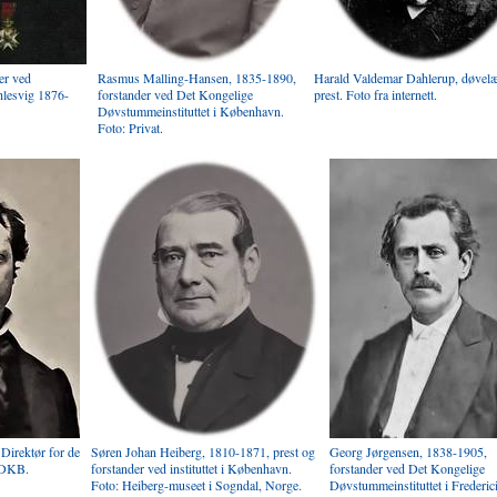
er ved
Rasmus Malling-Hansen, 1835-1890,
Harald Valdemar Dahlerup, døvelæ
hlesvig 1876-
forstander ved Det Kongelige
prest. Foto fra internett.
Døvstummeinstituttet i København.
Foto: Privat.
Direktør for de
Søren Johan Heiberg, 1810-1871, prest og
Georg Jørgensen, 1838-1905,
: DKB.
forstander ved instituttet i København.
forstander ved Det Kongelige
Foto: Heiberg-museet i Sogndal, Norge.
Døvstummeinstituttet i Frederici