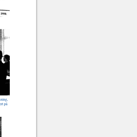
sning,
rt på