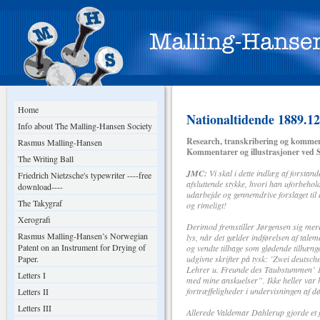
Home
Nationaltidende 1889.12
Info about The Malling-Hansen Society
Research, transkribering og kommen
Rasmus Malling-Hansen
Kommentarer og illustrasjoner ved 
The Writing Ball
JMC:
Vi skal i dette indlæg af forsta
Friedrich Nietzsche's typewriter ----free
afsluttende stykke, hvori han uforbeho
download----
udarbejde og gennemdrive forslaget til 
The Takygraf
og rimeligt!
Xerografi
Derimod fremstiller Jørgensen sig mere
Rasmus Malling-Hansen’s Norwegian
lys, når det gælder indførelsen af tal
Patent on an Instrument for Drying of
og vendte tilbage som glødende tilhænger
Paper.
udgivne skrifter på tysk: ’Zwei deutsc
Lehrer u. Freunde des Taubstummen’ 18
Letters I
med mine anskuelser”. Ikke heller var h
fortræffeligheder i undervisningen af 
Letters II
Letters III
Allerede Valdemar Dahlerup gjorde et 