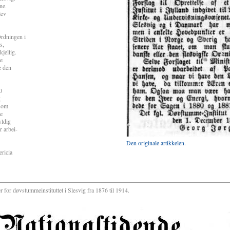
ne.
lev
rdningen i
s,
jellig.
de
e den
0
g
 som
ne
ldig
r arbei-
Den originale artikkelen.
ricia
for døvstummeinstituttet i Slesvig fra 1876 til 1914.