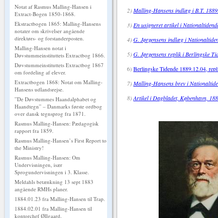
Notat af Rasmus Malling-Hansen i
2)
Malling-Hansens indlæg i B.T. 1889
Extract-Bogen 1850-1868.
Ekstractbogen 1865: Malling-Hansens
3)
En usigneret artikel i Nationaltiden
notater om skrivelser angående
direktørs- og forstanderposten.
4)
G. Jørgensens indlæg i Nationaltid
Malling-Hansen notat i
5)
G. Jørgensens replik i Berlingske T
Døvstummeinstituttets Extractbog 1866.
Døvstummeinstituttets Extractbog 1867
6)
Berlingske Tidende 1889.12.04, repl
om fordeling af elever.
Extractbogen 1868: Notat om Malling-
7)
Malling-Hansens brev i Nationaltid
Hansens udlandsrejse.
8)
Artikel i Dagbladet, København, 18
”De Døvstummes Haandalphabet og
Haandtegn” – Danmarks første ordbog
over dansk tegnsprog fra 1871.
Rasmus Malling-Hansen: Pædagogisk
rapport fra 1859.
Rasmus Malling-Hansen’s First Report to
the Ministry!
Rasmus Malling-Hansen: Om
Undervisningen, især
Sprogundervisningen i 3. Klasse.
Meldahls betænkning 13 sept 1883
angående RMHs planer.
1884.01.23 fra Malling-Hansen til Trap.
1884.02.01 fra Malling-Hansen til
kontorchef Øllgaard.