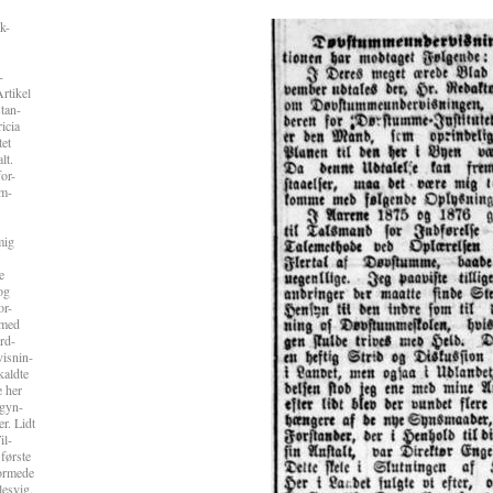
k-
-
rtikel
tan-
icia
tet
lt.
or-
em-
mig
e
og
or-
 med
rd-
isnin-
kaldte
e her
egyn-
r. Lidt
il-
første
formede
lesvig.