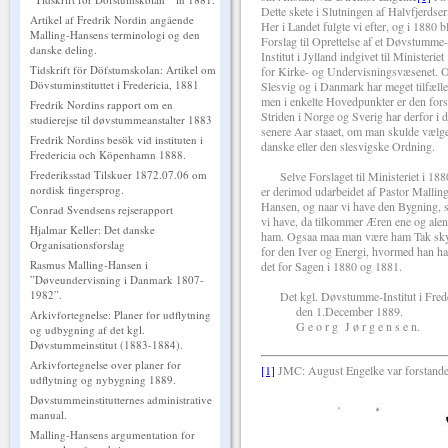
Dette skete i Slutningen af Halvfjerdser
Artikel af Fredrik Nordin angående
Her i Landet fulgte vi efter, og i 1880 b
Malling-Hansens terminologi og den
Forslag til Oprettelse af et Døvstumme-
danske deling.
Institut i Jylland indgivet til Ministeriet
Tidskrift för Döfstumskolan: Artikel om
for Kirke- og Undervisningsvæsenet. O
Dövstuminstituttet i Fredericia, 1881
Slesvig og i Danmark har meget tilfælle
men i enkelte Hovedpunkter er den forsk
Fredrik Nordins rapport om en
Striden i Norge og Sverig har derfor i 
studierejse til døvstummeanstalter 1883
senere Aar staaet, om man skulde vælg
Fredrik Nordins besök vid instituten i
danske eller den slesvigske Ordning.
Fredericia och Köpenhamn 1888.
Frederiksstad Tilskuer 1872.07.06 om
Selve Forslaget til Ministeriet i 188
nordisk fingersprog.
er derimod udarbeidet af Pastor Mallin
Hansen, og naar vi have den Bygning,
Conrad Svendsens rejserapport
vi have, da tilkommer Æren ene og ale
Hjalmar Keller: Det danske
ham. Ogsaa maa man være ham Tak sky
Organisationsforslag
for den Iver og Energi, hvormed han ha
Rasmus Malling-Hansen i
det for Sagen i 1880 og 1881.
”Døveundervisning i Danmark 1807-
1982”.
Det kgl. Døvstumme-Institut i Frede
den 1.December 1889.
Arkivfortegnelse: Planer for udflytning
G e o r g J ø r g e n s e n.
og udbygning af det kgl.
Døvstummeinstitut (1883-1884).
Arkivfortegnelse over planer for
[1]
JMC: August Engelke var forstander 
udflytning og nybygning 1889.
Døvstummeinstitutternes administrative
manual.
Malling-Hansens argumentation for