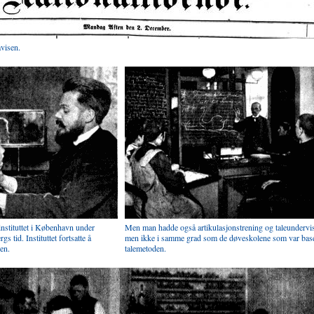
visen.
nstituttet i København under
Men man hadde også artikulasjonstrening og taleundervi
s tid. Instituttet fortsatte å
men ikke i samme grad som de døveskolene som var base
en.
talemetoden.