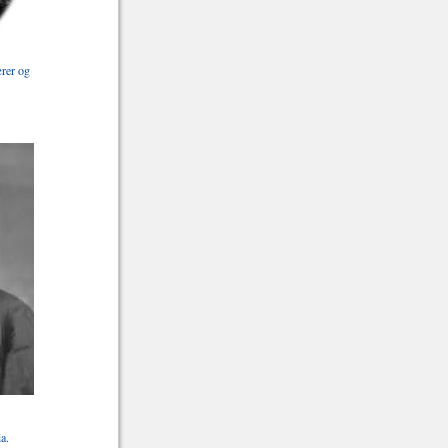
rer og
a.