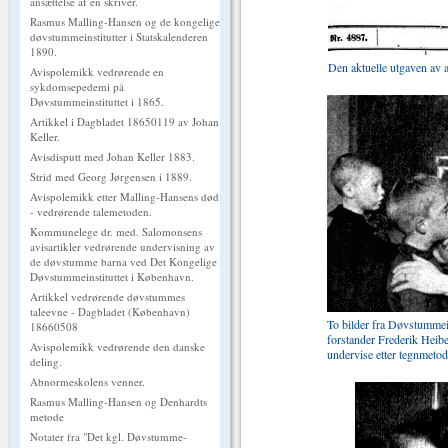
ansættelse af en skriver.
Rasmus Malling-Hansen og de kongelige
døvstummeinstitutter i Statskalenderen
1890.
Den aktuelle utgaven av a
Avispolemikk vedrørende en
sykdomsepedemi på
Døvstummeinstituttet i 1865.
Artikkel i Dagbladet 18650119 av Johan
Keller.
Avisdisputt med Johan Keller 1883.
Strid med Georg Jørgensen i 1889.
Avispolemikk etter Malling-Hansens død
- vedrørende talemetoden.
Kommunelege dr. med. Salomonsens
avisartikler vedrørende undervisning av
de døvstumme barna ved Det Kongelige
Døvstummeinstituttet i København.
Artikkel vedrørende døvstummes
taleevne - Dagbladet (København)
To bilder fra Døvstummei
18660508
forstander Frederik Heiberg
Avispolemikk vedrørende den danske
undervise etter tegnmetod
deling.
Abnormeskolens venner.
Rasmus Malling-Hansen og Denhardts
metode
Notater fra "Det kgl. Døvstumme-