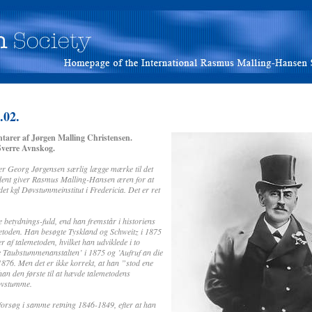
.02.
tarer af Jørgen Malling Christensen.
Sverre Avnskog.
nder Georg Jørgensen særlig lægge mærke til det
ldent giver Rasmus Malling-Hansen æren for at
det kgl Døvstummeinstitut i Fredericia. Det er ret
 betydnings-fuld, end han fremstår i historiens
emetoden. Han besøgte Tyskland og Schweitz i 1875
 af talemetoden, hvilket han udviklede i to
he Taubstummenanstalten’ i 1875 og ’Aufruf an die
76. Men det er ikke korrekt, at han ”stod ene
an den første til at hævde talemetodens
døvstumme.
forsøg i samme retning 1846-1849, efter at han