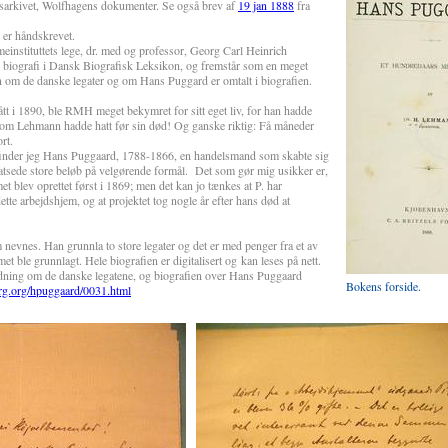
gsarkivet, Wolfhagens dokumenter. Se også brev af
19 jan 1888
fra
 er håndskrevet.
einstituttets lege, dr. med og professor, Georg Carl Heinrich
 biografi i Dansk Biografisk Leksikon, og fremstår som en meget
n om de danske legater og om Hans Puggard er omtalt i biografien.
tt i 1890, ble RMH meget bekymret for sitt eget liv, for han hadde
om Lehmann hadde hatt før sin død! Og ganske riktig: Få måneder
rt.
finder jeg Hans Puggaard, 1788-1866, en handelsmand som skabte sig
satsede store beløb på velgørende formål.
Det som gør mig usikker er,
t blev oprettet først i 1869; men det kan jo tænkes at P. har
 dette arbejdshjem, og at projektet tog nogle år efter hans død at
nevnes. Han grunnla to store legater og det er med penger fra et av
 ble grunnlagt. Hele biografien er digitalisert og kan leses på nett.
edning om de danske legatene, og biografien over Hans Puggaard
Bokens forside.
erg.org/hpuggaard/0031.html