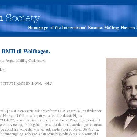
a RMH til Wolfhagen.
r af Jørgen Malling Christensen.
skog.
TITUT I KJØBENHAVN. Ø[2]
ns[3] højst interessante Mindeskrift om H. Puggaard[4], og finder deri
d Hensyn til Giftermaalsspørgsmaalet i de døvst: Pigers
Af de 27, som er udgaaende derfra (dvs fra det Pugg: Pigehjem) er 1
ne til Amerika, 7 ere gifte - -”osv. Af de 27 udgaaede Piger er altsaa
f de døvst:fra ”Arbejdshjemmet” udgaaede Piger er bleven 36 % gifte.
nne Sammenligning, at begge Anstalterne begyndte deres Virksomhed i