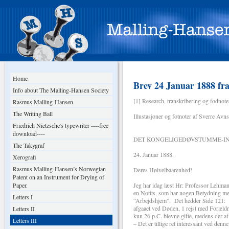
Home
Brev 24 Januar 1888 fr
Info about The Malling-Hansen Society
[1] Research, transkribering og fodnote
Rasmus Malling-Hansen
The Writing Ball
Illustasjoner og fotnoter af Sverre Avn
Friedrich Nietzsche's typewriter ----free
download----
DET KONGELIGEDØVSTUMME-INS
The Takygraf
24. Januar 1888.
Xerografi
Rasmus Malling-Hansen’s Norwegian
Deres Høivelbaarenhed!
Patent on an Instrument for Drying of
Paper.
Jeg har idag læst Hr: Professor Lehman
en Notits, som har nogen Betydning me
Letters I
”Arbejdshjem”. Det hedder Side 121: ”
afgaaet ved Døden, 1 rejst med Forældre
Letters II
kun 26 p.C. blevne gifte, medens der a
Letters III
– Det er tillige ret interessant ved de