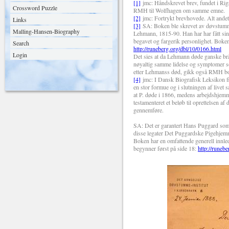
[1]
jmc: Håndskrevet brev, fundet i Ri
Crossword Puzzle
RMH til Wolfhagen om samme emne.
[2]
jmc: Fortrykt brevhovede. Alt andet
Links
[3]
SA
: Boken ble skrevet av døvstumm
Malling-Hansen-Biography
Lehmann, 1815-90. Han har har fått sin
begavet og fargerik personlighet. Boke
Search
http://runeberg.org/dbl/10/0166.html
Login
Det sies at da Lehmann døde ganske brå
nøyaltig samme lidelse og symptomer s
etter Lehmanss død, gikk også RMH bo
[4]
jmc: I Dansk Biografisk Leksikon 
en stor formue og i slutningen af livet 
at P. døde i 1866, medens arbejdshjemme
testamenteret et beløb til oprettelsen af
gennemføre.
SA: Det er garantert Hans Puggard som 
disse legater Det Puggardske Pigehjemmet
Boken har en omfattende generell innl
begynner først på side 18:
http://runeb