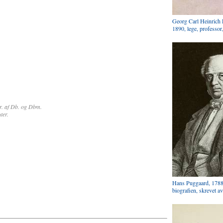
Georg Carl Heinrich
1890, lege, professo
r. af Db. og Dbm.
ter.
Hans Puggaard, 1788-
biografien, skrevet 