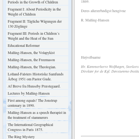
1869.
Periods in the Growth of Children
Fragment I: About Periodicity in the
Deres allerærbødigst hengivne
Weight of Children
R. Malling-Hansen
Fragment II: Tägliche Wägungen der
130 Zöglinge
Fragment III: Periods in Children´s
Weight and the Heat of the Sun
Educational Reformer
Malling-Hansen, the Volapykist
Højvelbaarne
Malling-Hansen, the Freemason
Hr. Kammerherre Wolfhagen, Storkors
Malling-Hansen, the Theologian.
Direktør for de Kgl: Døvstumme-Institu
Lolland-Falsters Historiske Samfunds
Årbog 1951 om Pastor Gude.
Af Breve fra Hunseby Præstegaard.
Lectures by Malling-Hansen
First among equals! The Jonstrup
centenary in 1890.
Malling-Hansen as a speech therapist in
the treatment of stammerers
The International Geographical
Congress in Paris 1875.
The Ring Mystery