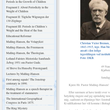
Periods in the Growth of Children
Fragment I: About Periodicity in the
Weight of Children
Fragment II: Tägliche Wägungen der
130 Zöglinge
Fragment III: Periods in Children´s
Weight and the Heat of the Sun
Educational Reformer
Malling-Hansen, the Volapykist
Christian Victor Bremen,
1843-1915, lege. Han ble
Malling-Hansen, the Freemason
ansatt i den ledige
Malling-Hansen, the Theologian.
legestillingen ved institutt
Foto: DKB.
Lolland-Falsters Historiske Samfunds
Årbog 1951 om Pastor Gude.
49 Nansensg
Af Breve fra Hunseby Præstegaard.
Kjøbenhavn
Lectures by Malling-Hansen
Søndag Aften 21
First among equals! The Jonstrup
centenary in 1890.
Kjære Hr. Pastor Malling-Hansen!
Malling-Hansen as a speech therapist in
Efter nærmere at have tænkt over vor S
the treatment of stammerers
betydelig ringere end jeg oprindelig tænkt
The International Geographical
mig, saafremt en Øjenlæge blev foretruk
Congress in Paris 1875.
Kvalifikationer her vill komme i Betragt
The Ring Mystery