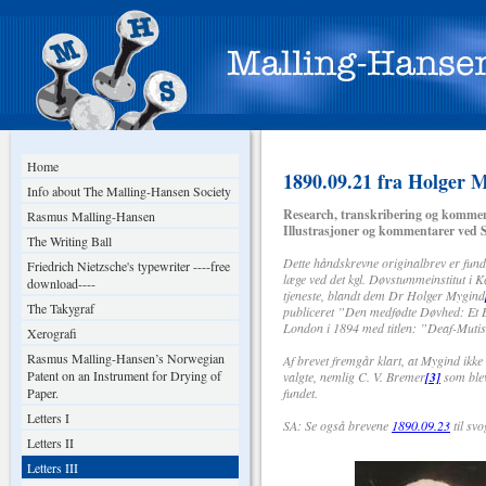
Home
1890.09.21 fra Holger 
Info about The Malling-Hansen Society
Research, transkribering og kommen
Rasmus Malling-Hansen
Illustrasjoner og kommentarer ved 
The Writing Ball
Dette håndskrevne originalbrev er fun
Friedrich Nietzsche's typewriter ----free
læge ved det kgl. Døvstummeinstitut i 
download----
tjeneste, blandt dem Dr Holger Mygind
The Takygraf
publiceret ”Den medfødte Døvhed: Et 
London i 1894 med titlen: ”Deaf-Muti
Xerografi
Rasmus Malling-Hansen’s Norwegian
Af brevet fremgår klart, at Mygind ikke
Patent on an Instrument for Drying of
valgte, nemlig C. V. Bremer
[3]
som blev
Paper.
fundet.
Letters I
SA: Se også brevene
1890.09.23
til sv
Letters II
Letters III