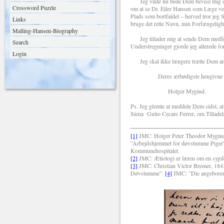
Jeg vilde nu bede Dem bevise mig den 
Crossword Puzzle
om at se Dr. Eiler Hansen som Læge ve
Plads som bortfaldet – herved tror jeg 
Links
bruge det rette Navn, min Forfængelighe
Malling-Hansen-Biography
Jeg tillader mig at sende Dem medfølg
Search
Understregninger gjorde jeg allerede fo
Login
Jeg skal ikke længere trætte Dem anga
Deres ærbødigste hengivne
Holger Mygind.
Ps. Jeg glemte at meddele Dem sidst, at 
Siena Gulio Cecare Ferrer, om Tilladels
[1]
JMC: Holger Peter Theodor Mygind,
”Arbejdshjemmet for døvstumme Piger” 
Kommunehospitalet.
[2]
JMC:
Æ
tiologi er l
æ
ren om en sygd
[3]
JMC: Christian Victor Bremer, 1843
Døvstumme”.
[4]
JMC: ”Die angeborene