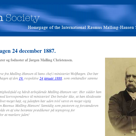
agen 24 december 1887.
er og fodnoter af Jørgen Malling Christensen.
ve fra Malling-Hansen til hans chef i ministeriet Wolfhagen. Det bør
hagen af den
19.
respektive
24 januar 1888
, som omhandler samme
ittighedsfuld og hårdt arbejdende Malling-Hansen var: Her sidder han
 med korrespondence til ministeriet! Det betyder ikke, at han tilsidesatte
ivet meget højt, og juleaften har uden tvivl været en meget vigtig
den Rasmus Malling-Hansen! Samtidig som pastoren og forstanderen
olde en af sine berømte prædikener på tegnsprog for
for at markere julen!