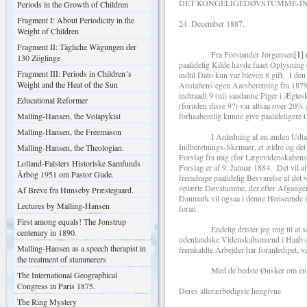
DET KONGELIGEDØVSTUMME-INS
Periods in the Growth of Children
Fragment I: About Periodicity in the
24. December 1887.
Weight of Children
Fragment II: Tägliche Wägungen der
Fra Forstander Jørgensen
[1]
m
130 Zöglinge
paalidelig Kilde havde faaet Oplysnin
Fragment III: Periods in Children´s
indtil Dato kun var bleven 8 gift. I den
Weight and the Heat of the Sun
Anstaltens egen Aarsberetning fra 1879 
indtraadt 9 (ni) saadanne Piger i Ægtes
Educational Reformer
(foruden disse 9?) var altsaa over 20% 
Malling-Hansen, the Volapykist
forhaabentlig kunne give paalideligere
Malling-Hansen, the Freemason
I Anledning af en anden Udtalelse a
Indberetnings-Skemaer, et ældre og det 
Malling-Hansen, the Theologian.
Forslag fra mig (for Lægevidenskabe
Lolland-Falsters Historiske Samfunds
Forslag er af 9. Januar 1884. Det vil a
Årbog 1951 om Pastor Gude.
fremdrage paalidelig Besvarelse af det
oplærte Døvstumme, der efter Afgangen
Af Breve fra Hunseby Præstegaard.
Danmark vil ogsaa i denne Henseende 
Lectures by Malling-Hansen
foran.
First among equals! The Jonstrup
Endelig drister jeg mig til at sende
centenary in 1890.
udenlandske Videnskabsmænd i Haab om
Malling-Hansen as a speech therapist in
fremkaldte Arbejder har foranlediget, v
the treatment of stammerers
Med de bedste Ønsker om en glæd
The International Geographical
Congress in Paris 1875.
Deres allerærbødigste hengivne
The Ring Mystery