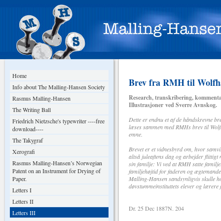
Home
Brev fra RMH til Wolfh
Info about The Malling-Hansen Society
Research, transkribering, kommentar
Rasmus Malling-Hansen
Illustrasjoner ved Sverre Avnskog.
The Writing Ball
Dette er endnu et af de håndskrevne bre
Friedrich Nietzsche's typewriter ----free
læses sammen med RMHs brev til Wolf
download----
emne.
The Takygraf
Brevet er et vidnesbyrd om, hvor samv
Xerografi
altså juleaftens dag og arbejder flittigt
Rasmus Malling-Hansen’s Norwegian
sin familje: Vi ved at RMH satte familjel
Patent on an Instrument for Drying of
familjehøjtid for faderen og ægteman
Paper.
Malling-Hansen sandsynligvis skulle h
døvstummeinstituttets elever og lærere 
Letters I
Letters II
Dr. 25 Dec 1887N. 204
Letters III