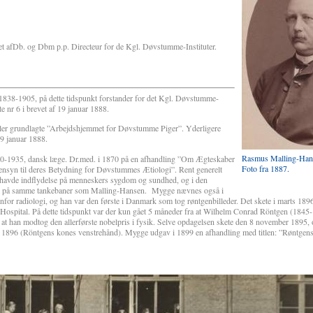
 afDb. og Dbm p.p. Directeur for de Kgl. Døvstumme-Instituter.
38-1905, på dette tidspunkt forstander for det Kgl. Døvstumme-
ote nr 6 i brevet af 19 januar 1888.
ller grundlagte ”Arbejdshjemmet for Døvstumme Piger”. Yderligere
19 januar 1888.
Rasmus Malling-Han
-1935, dansk læge. Dr.med. i 1870 på en afhandling ”Om Ægteskaber
Foto fra 1887.
nsyn til deres Betydning for Døvstummes Ætiologi”. Rent generelt
 havde indflydelse på menneskers sygdom og sundhed, og i den
de på samme tankebaner som Malling-Hansen.
Mygge nævnes også i
for radiologi, og han var den første i Danmark som tog røntgenbilleder. Det skete i marts 1896
pital. På dette tidspunkt var der kun gået 5 måneder fra at Wilhelm Conrad Röntgen (1845-
il at han modtog den allerførste nobelpris i fysik. Selve opdagelsen skete den 8 november 1895, 
ar 1896 (Röntgens kones venstrehånd). Mygge udgav i 1899 en afhandling med titlen: ”Røntgens