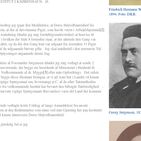
TITUT I KJØBENHAVN. Ø.
Friedrich Hermann W
1894. Foto: DKB.
odtog jeg igaar den Meddelelse, at Deres Højvelbaarenhed fra
g om, at der af døvstumme Piger, som havde været i Arbejdshjemmet
[2]
 Anledning tillader jeg mig foreløbig(understreket) at henvise til
i hvilken der Side 8 forneden staar, at der allerede den Gang var
kabet, og da der den Gang kun var udgaaet fra Anstalten 33 Piger
af de udgaaende blevne gifte. Jeg skal imidlertid i den nærmeste Tid
 Oplysninger angaaende denne Sag.
f Forstander Jørgensen tillader jeg mig vedlagt at sende 2
nuværende, der begge ere beordrede af Ministeriet i Henhold til
ns Vedkommende af dr. Mygge
[3]
efter min Opfordring). Det sidste
f begge disse Skemaer fremgaa, at vi ad Aare her i Landet vil kunne
 vigtige Spørgsmaal om, hvormange p.C. af de efter Talemethoden
 fra vedkommende Institut har bevaret den bibragte Talefærdighed. -
(nævnte vigtige Spørgsmaals Besvarelse) være det Land der kommer
 vedlagte korte Uddrag af lange Anmeldelser fra ansete
 at den Bedømmelse som mine ved min Gjerning her paa Institutet
Georg Jørgensen, 18
il kunne interessere Deres Højvelbaarenhed.
elig Jul er jeg