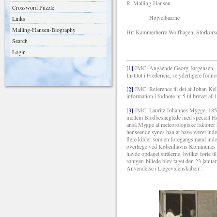
R. Malling-Hansen.
Crossword Puzzle
Højvelbaarne
Links
Malling-Hansen-Biography
Hr: Kammerherre Wolfhagen, Storkorset
Search
Login
[1]
JMC: Angående Georg Jørgensen, 18
Institut i Fredericia, se yderligere fodn
[2]
JMC: Reference til det af Johan Ke
information i fodnote nr 5 til brevet af 
[3]
JMC: Lauritz Johannes Mygge, 1850
mellem Blodbeslægtede med specielt He
anså Mygge at meteorologiske faktorer
henseende synes han at have været in
flere kilder som en foregangsmand inden
overlæge ved Københavns Kommunes Hos
havde opdaget strålerne, hvilket førte t
røntgen-billede blev taget den 23 janu
Anvendelse i Lægevidenskaben”.