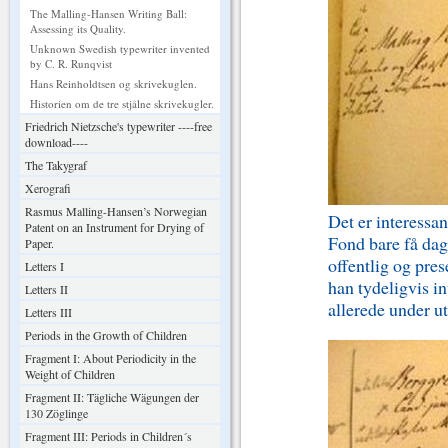
The Malling-Hansen Writing Ball:
Assessing its Quality.
Unknown Swedish typewriter invented
by C. R. Runqvist
Hans Reinholdtsen og skrivekuglen.
Historien om de tre stjålne skrivekugler.
Friedrich Nietzsche's typewriter ----free
download----
The Takygraf
Xerografi
Rasmus Malling-Hansen’s Norwegian
Det er interessa
Patent on an Instrument for Drying of
Fond bare få dage
Paper.
offentlig og pre
Letters I
han tydeligvis i
Letters II
allerede under ut
Letters III
Periods in the Growth of Children
Fragment I: About Periodicity in the
Weight of Children
Fragment II: Tägliche Wägungen der
130 Zöglinge
Fragment III: Periods in Children´s