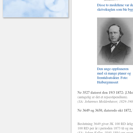
Disse to modellene var de
skrivekuglen som ble bygg
Den unge oppfinneren
med så mange planer og
fremtidsutsikter. Foto:
Heibergmuseet
Nr 3527 dateret den 19/3 1872: J.M
(antagelig er det et rejsestipendium).
(SA: Johannes Moldenhaver, 1829-1908,
Nr 3649 og 3650, daterede okt 1872, 
Beslutning 3649 giver JK 100 RD årlig
100 RD per år i perioden 1873 til og m
(SA: Johan Keller, 1830-1884 var grunn