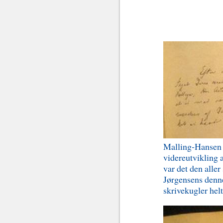
Paa……….og
Malling-Hansen f
videreutvikling 
var det den alle
Jørgensens denne
skrivekugler hel