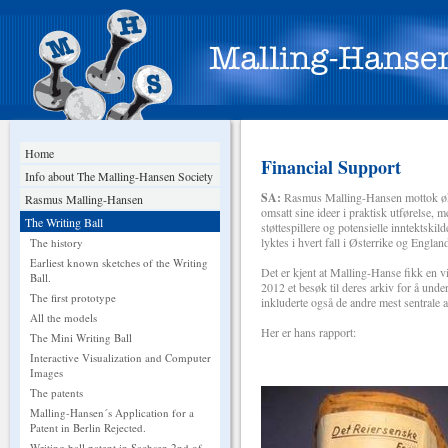
Home
Financial Support
Info about The Malling-Hansen Society
SA:
Rasmus Malling-Hansen mottok økonom
Rasmus Malling-Hansen
omsatt sine ideer i praktisk utførelse,
The Writing Ball
støttespillere og potensielle inntektskil
lyktes i hvert fall i Østerrike og Engl
The history
Earliest known sketches of the Writing
Det er kjent at Malling-Hanse fikk en 
Ball.
2012 et besøk til deres arkiv for å un
The first prototype
inkluderte også de andre mest sentrale 
All the models
Her er hans rapport:
The Mini Writing Ball
Interactive Visualization and Computer
Images
The patents
Malling-Hansen´s Application for a
Patent in Berlin Rejected.
Writing ball patent in Sachsen 2nd of