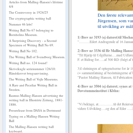
Articles from Malling-Hansen's lifetime
4/4
The Controversy in 1924/25
Den første relevant
The cryptographic writing ball
Jürgensen, som var 
Nummer 46 lebt!
til utvikling av må
Writing Ball No 67 belonging to
Bornholms Museum.
1) Brev nr 3193 (ej dateret)til Mech
A Surprising Discovery - a Second
”………Edert Andragende af 16 Januar 1
Specimen of Writing Ball No 69.
2) Brev nr 3336 til Hr Malling Hans
Writing Ball No 102.
”Til Hjælp til Udgifterne….med Udfør
The Writing Ball of Svendborg Museum.
F. et Bidrag for…..af 500 RD (fulgt af t
Writing Ball no. 124 found!
3)I slutningen af optegnelserne for år 1
Skrivekugle serienummer 126/10:
(= sammenfatning af beslutningerne af b
Håndskrevet brugsanvisning.
”Pastor Malling Hansen, til Fabrication
The Writing Ball of Vejle Museums.
A Rare and Peculiar Writing Ball in
4) Brev nr 3504 (ej dateret; synes a
Sweden.
Døvstummeinstitut i Kbhn:
Rasmus Malling-Hansen advertising the
writing ball in Illustrirte Zeitung, 1881-
”Vi beklage, at………….til det Reiersen
1886.
videre Udvikling….og den af Eder …..Sk
Pressrelease from DASA in Dortmund
Typing on a Malling-Hansen Writing
Ball
The Malling-Hansen writing ball
keyboard.