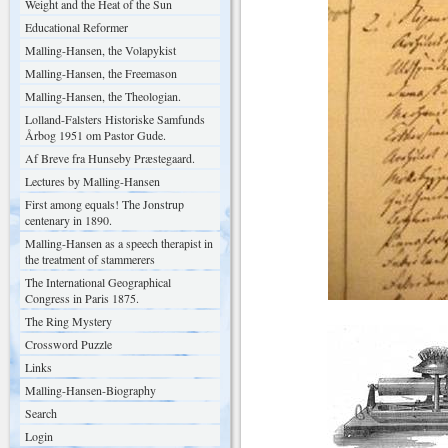
Weight and the Heat of the Sun
Educational Reformer
Malling-Hansen, the Volapykist
Malling-Hansen, the Freemason
Malling-Hansen, the Theologian.
Lolland-Falsters Historiske Samfunds
Årbog 1951 om Pastor Gude.
Af Breve fra Hunseby Præstegaard.
Lectures by Malling-Hansen
First among equals! The Jonstrup
centenary in 1890.
Malling-Hansen as a speech therapist in
the treatment of stammerers
The International Geographical
Congress in Paris 1875.
The Ring Mystery
Crossword Puzzle
Links
Malling-Hansen-Biography
Search
Login