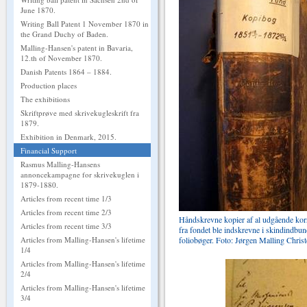
June 1870.
Writing Ball Patent 1 November 1870 in
the Grand Duchy of Baden.
Malling-Hansen's patent in Bavaria,
12.th of November 1870.
Danish Patents 1864 – 1884.
Production places
The exhibitions
Skriftprøve med skrivekugleskrift fra
1879.
Exhibition in Denmark, 2015.
Financial Support
Rasmus Malling-Hansens
annoncekampagne for skrivekuglen i
1879-1880.
Articles from recent time 1/3
Articles from recent time 2/3
Håndskrevne kopier af al udgående ko
Articles from recent time 3/3
fra fondet ble indskrevne i skindindbu
foliobøger. Foto: Jørgen Malling Chris
Articles from Malling-Hansen's lifetime
1/4
Articles from Malling-Hansen's lifetime
2/4
Articles from Malling-Hansen's lifetime
3/4