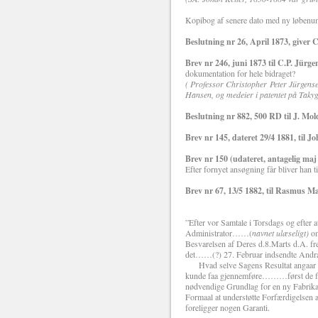
Kopibog af senere dato med ny løbenu
Beslutning nr 26, April 1873, giver 
Brev nr 246, juni 1873 til C.P. Jürg
dokumentation for hele bidraget?
( Professor Christopher Peter Jürgense
Hansen, og medeier i patentet på Takyg
Beslutning nr 882, 500 RD til J. Mo
Brev nr 145, dateret 29/4 1881, til J
Brev nr 150 (udateret, antagelig maj 
Efter fornyet ansøgning får bliver han ti
Brev nr 67, 13/5 1882, til Rasmus M
”Efter vor Samtale i Torsdags og efter 
Administrator……(
navnet ulæseligt)
om
Besvarelsen af Deres d.8.Marts d.A. fre
det……(?) 27. Februar indsendte Andra
Hvad selve Sagens Resultat angaar sku
kunde faa gjennemføre………først de forn
nødvendige Grundlag for en ny Fabrikat
Formaal at understøtte Forfærdigelsen
foreligger nogen Garanti.